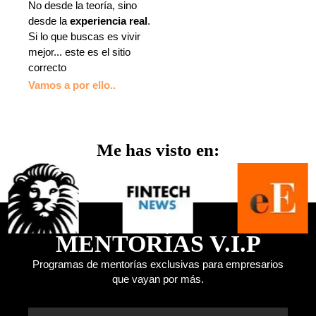
No desde la teoría, sino
desde la
experiencia real
.
Si lo que buscas es vivir
mejor... este es el sitio
correcto
Vamos a por ello..
Me has visto en:
MENTORÍAS V.I.P
Programas de mentorías exclusivas para empresarios
que vayan por más.