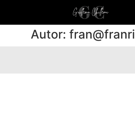
Autor:
fran@franr